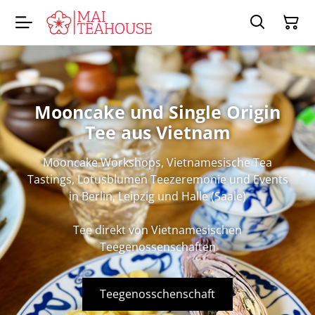
Mooncake und Single Origin
Tee aus Vietnam
Mooncake Workshops, Vietnamesische Tea
Tastings, Lotusblumen Teezeremonie und Events
in Berlin, Leipzig und Halle (Saale)
Tee direkt von Vietnamesischen
Teegenossenschaften
Teegenosschenschaft