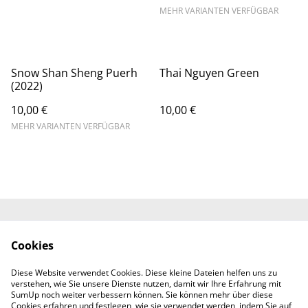
MEHR VARIANTEN VERFÜGBAR
Snow Shan Sheng Puerh
Thai Nguyen Green
(2022)
10,00 €
10,00 €
MEHR VARIANTEN VERFÜGBAR
Kontaktieren Sie uns
Rechtliche
Cookies
Bestimmungen
Datenschutzbestimm
Cookie-Richtlinie
Diese Website verwendet Cookies. Diese kleine Dateien helfen uns zu
ungen von SumUp
verstehen, wie Sie unsere Dienste nutzen, damit wir Ihre Erfahrung mit
Impressum
SumUp noch weiter verbessern können. Sie können mehr über diese
Cookies erfahren und festlegen, wie sie verwendet werden, indem Sie auf